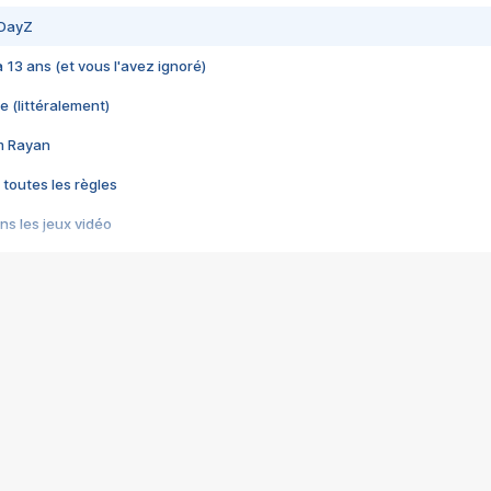
 DayZ
 a 13 ans (et vous l'avez ignoré)
e (littéralement)
im Rayan
 toutes les règles
s les jeux vidéo
us choquant de Rockstar ? - Le scandale BULLY
e plus moche de Steam
du RÊVE tourne au CAUCHEMAR
pendant 8 heures
it… à tort
umiliés par un jeu vidéo